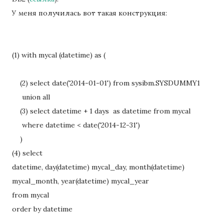
У меня получилась вот такая конструкция:
(1) with mycal (datetime) as (
(2) select date('2014-01-01') from sysibm.SYSDUMMY1
union all
(3) select datetime + 1 days as datetime from mycal
where datetime < date('2014-12-31')
)
(4) select
datetime, day(datetime) mycal_day, month(datetime)
mycal_month, year(datetime) mycal_year
from mycal
order by datetime