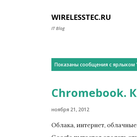
WIRELESSTEC.RU
IT Blog
С
Показаны сообщения с ярлыком 
о
о
Chromebook. К
б
щ
ноября 21, 2012
е
Облака, интернет, облачные
н