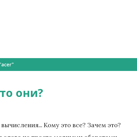
К основному контенту
"
acer
"
то они?
 вычисления... Кому это все? Зачем это?