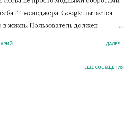
ти слова не просто модными оборотами
себя IT-менеджера. Google пытается
в жизнь. Пользователь должен
. Все вычисления где-то там за
ТАРИЙ
ДАЛЕЕ...
рим, что в них такого интересного, в
.. Идея перенести все в столь модное
ЕЩЁ СООБЩЕНИЯ
бе. Можно сказать, что практически весь
ователей может предстать как "облако".
аке"... Смело, относительно свежо,
ает Google?