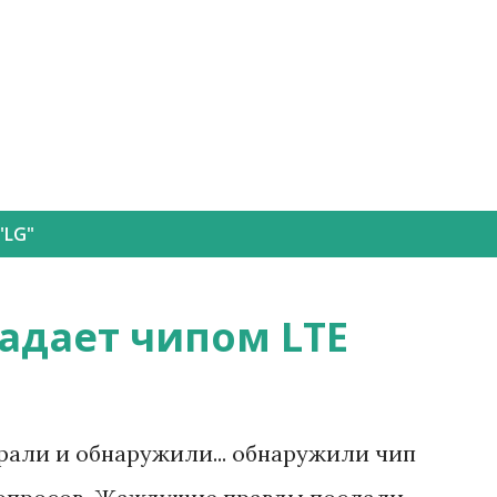
К основному контенту
"
LG
"
ладает чипом LTE
рали и обнаружили... обнаружили чип