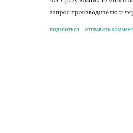
4G. Сразу возникло много 
и
запрос производителю и чер
я
ПОДЕЛИТЬСЯ
ОТПРАВИТЬ КОММЕН