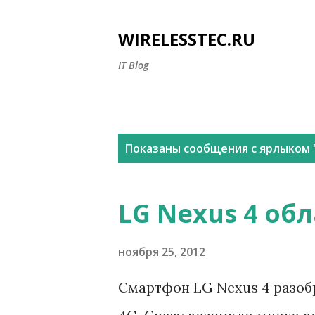
WIRELESSTEC.RU
IT Blog
С
Показаны сообщения с ярлыком 
о
о
LG Nexus 4 об
б
щ
ноября 25, 2012
е
Смартфон LG Nexus 4 разоб
н