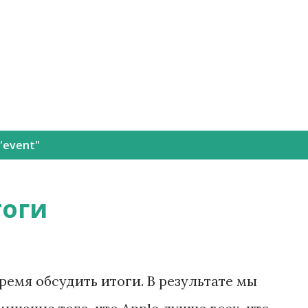
К основному контенту
"
event
"
тоги
ремя обсудить итоги. В результате мы