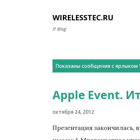
WIRELESSTEC.RU
IT Blog
С
Показаны сообщения с ярлыком 
о
о
Apple Event. И
б
щ
октября 24, 2012
е
Презентация закончилась, в
н