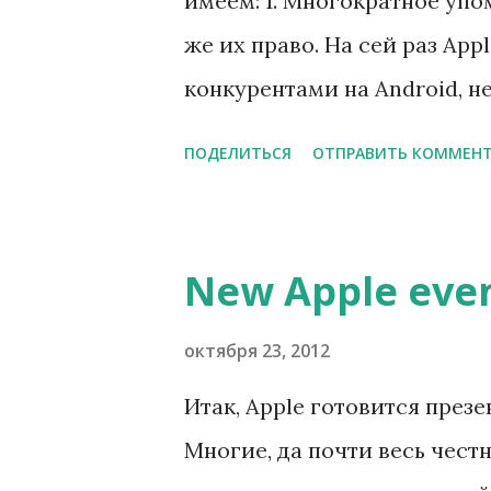
имеем: 1. Многократное упом
и
же их право. На сей раз App
я
конкурентами на Android, н
высказывания о том, что их
ПОДЕЛИТЬСЯ
ОТПРАВИТЬ КОММЕН
и т.д.
New Apple even
октября 23, 2012
Итак, Apple готовится презе
Многие, да почти весь чест