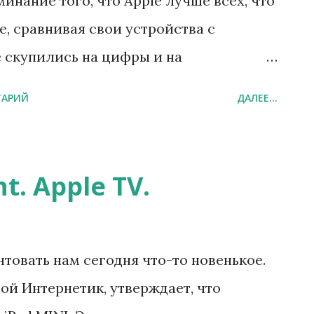
инание того, что Apple лучше всех, что
le, сравнивая свои устройства с
е скупились на цифры и на
 айпады самые быстрые, тонкие, лучшие
ТАРИЙ
ДАЛЕЕ...
t. Apple TV.
нтовать нам сегодня что-то новенькое.
ной Интернетик, утверждает, что