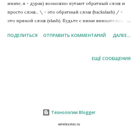
иначе, я - дурак) возможно путают обратный слэш и
просто слэш... \ - это обратный слэш (backslash) / -
это прямой слэш (slash). Будьте с ними внимательны!
Прописав путь к скрипту вот таким образом: папка \
ПОДЕЛИТЬСЯ
ОТПРАВИТЬ КОММЕНТАРИЙ
ДАЛЕЕ...
папка \ папка \ скрипт.js, все работало во всех
браузерах, кроме Mozilla... Просмотрев код и кликнув
по источнику скрипта, я обнаружил, что Mozilla не
ЕЩЁ СООБЩЕНИЯ
видит файл (а все остальные видят). Меня это
обстоятельство немного смутило... Поменял \ на / -
все работает... P.S. ну и чайник же я...
Технологии Blogger
wirelesstec.ru