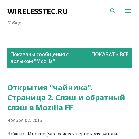
К основному контенту
WIRELESSTEC.RU
IT Blog
С
Показаны сообщения с
ПОКАЗАТЬ ВСЕ
о
ярлыком "
Mozilla
"
о
б
щ
Открытия "чайника".
е
Страница 2. Слэш и обратный
н
слэш в Mozilla FF
и
я
ноября 02, 2013
Забавно. Многие (мне хочется верить, что многие,