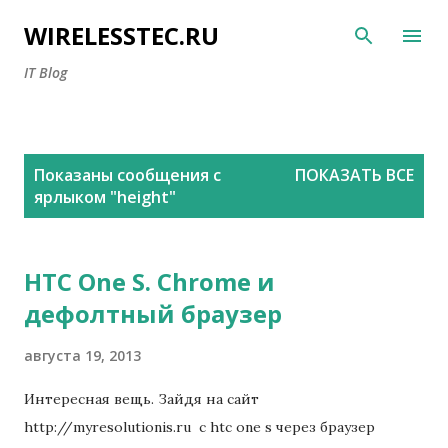
К основному контенту
WIRELESSTEC.RU
IT Blog
С
Показаны сообщения с
ПОКАЗАТЬ ВСЕ
о
ярлыком "
height
"
о
б
щ
HTC One S. Chrome и
е
дефолтный браузер
н
и
августа 19, 2013
я
Интересная вещь. Зайдя на сайт
http://myresolutionis.ru с htc one s через браузер