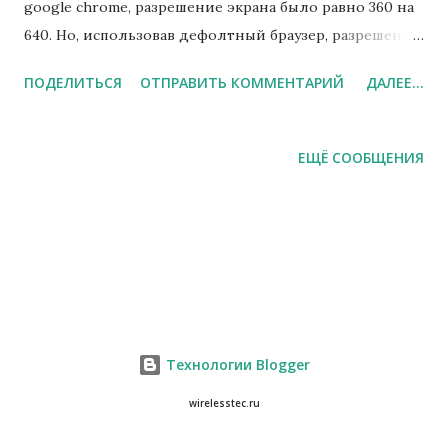
google chrome, разрешение экрана было равно 360 на
640. Но, использовав дефолтный браузер, разрешение
экрана было равно значению, заявленному
ПОДЕЛИТЬСЯ
ОТПРАВИТЬ КОММЕНТАРИЙ
ДАЛЕЕ...
производителем - 540 на 960. Значит мобильный
Chrome как-то изменяет свойства screen.width и
screen.height. Интересно, почему так? UPD: учитывая
ЕЩЁ СООБЩЕНИЯ
свойство pixelRatio - теперь выводит корректное
значение.
Технологии Blogger
wirelesstec.ru